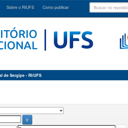
Sobre o RIUFS
Como publicar
al de Sergipe - RI/UFS