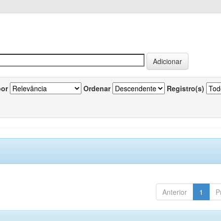
por
Ordenar
Registro(s)
Anterior
1
P