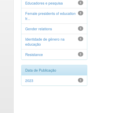
Educadores e pesquisa
1
Female presidents of education
1
tr...
Gender relations
1
Identidade de gênero na
1
educação
Resistance
1
Data de Publicação
2023
1