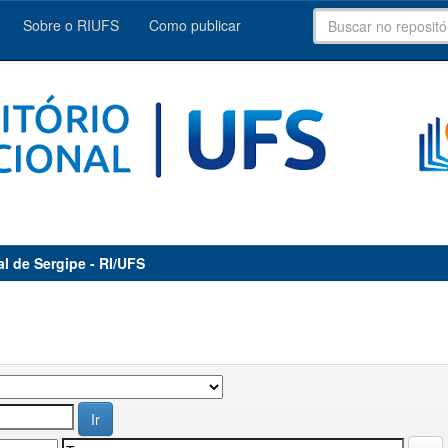
Sobre o RIUFS
Como publicar
al de Sergipe - RI/UFS