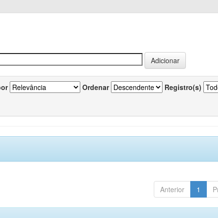
por
Ordenar
Registro(s)
Anterior
1
P