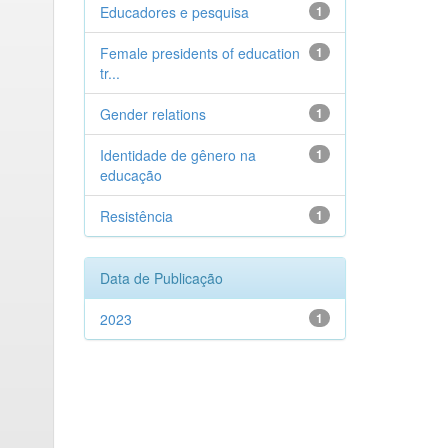
Educadores e pesquisa
1
Female presidents of education
1
tr...
Gender relations
1
Identidade de gênero na
1
educação
Resistência
1
Data de Publicação
2023
1