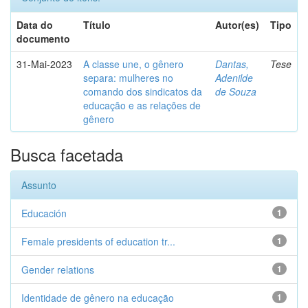
Data do
Título
Autor(es)
Tipo
documento
31-Mai-2023
A classe une, o gênero
Dantas,
Tese
separa: mulheres no
Adenilde
comando dos sindicatos da
de Souza
educação e as relações de
gênero
Busca facetada
Assunto
Educación
1
Female presidents of education tr...
1
Gender relations
1
Identidade de gênero na educação
1