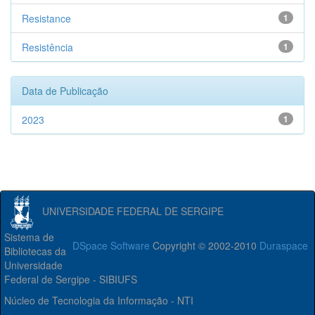
Resistance
1
Resistência
1
Data de Publicação
2023
1
UNIVERSIDADE FEDERAL DE SERGIPE
Sistema de
DSpace Software
Copyright © 2002-2010
Duraspace
Bibliotecas da
Universidade
Federal de Sergipe - SIBIUFS
Núcleo de Tecnologia da Informação - NTI