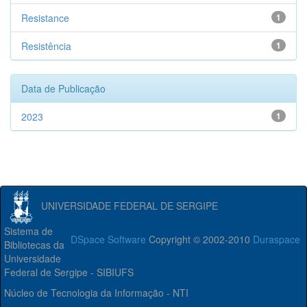
Resistance
1
Resistência
1
Data de Publicação
2023
1
UNIVERSIDADE FEDERAL DE SERGIPE
Sistema de
DSpace Software
Copyright © 2002-2010
Duraspace
Bibliotecas da
Universidade
Federal de Sergipe - SIBIUFS
Núcleo de Tecnologia da Informação - NTI