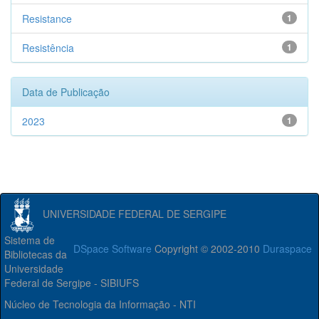
Resistance
1
Resistência
1
Data de Publicação
2023
1
UNIVERSIDADE FEDERAL DE SERGIPE
Sistema de
DSpace Software
Copyright © 2002-2010
Duraspace
Bibliotecas da
Universidade
Federal de Sergipe - SIBIUFS
Núcleo de Tecnologia da Informação - NTI