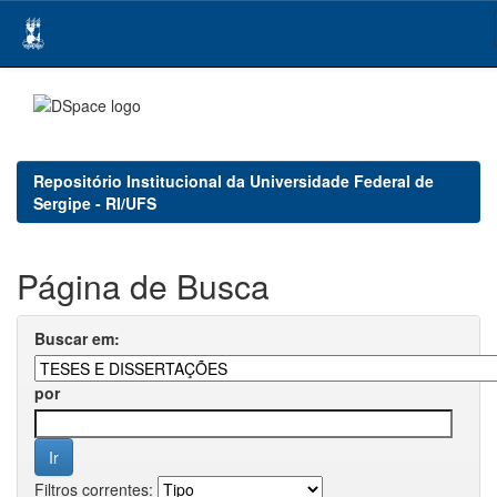
Skip
navigation
Repositório Institucional da Universidade Federal de
Sergipe - RI/UFS
Página de Busca
Buscar em:
por
Filtros correntes: