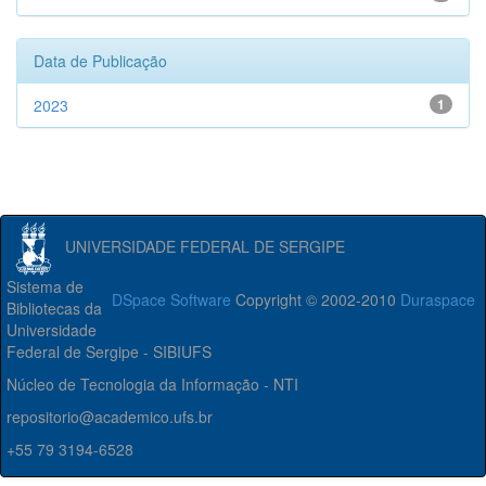
Data de Publicação
2023
1
UNIVERSIDADE FEDERAL DE SERGIPE
Sistema de
DSpace Software
Copyright © 2002-2010
Duraspace
Bibliotecas da
Universidade
Federal de Sergipe - SIBIUFS
Núcleo de Tecnologia da Informação - NTI
repositorio@academico.ufs.br
+55 79 3194-6528