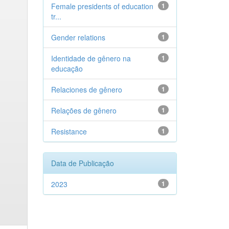
Female presidents of education
1
tr...
Gender relations
1
Identidade de gênero na
1
educação
Relaciones de gênero
1
Relações de gênero
1
Resistance
1
Data de Publicação
2023
1