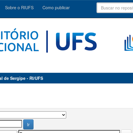
Sobre o RIUFS
Como publicar
al de Sergipe - RI/UFS