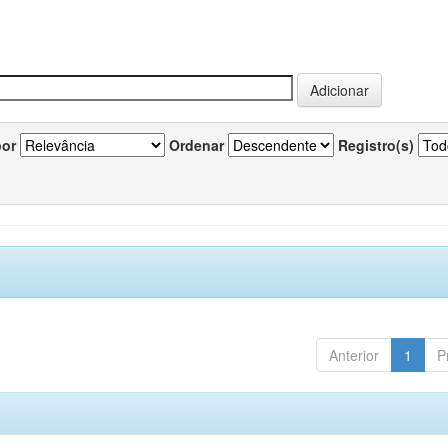
por
Ordenar
Registro(s)
Anterior
1
P