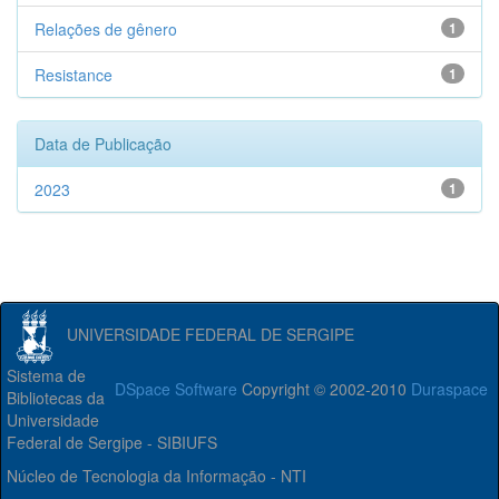
Relações de gênero
1
Resistance
1
Data de Publicação
2023
1
UNIVERSIDADE FEDERAL DE SERGIPE
Sistema de
DSpace Software
Copyright © 2002-2010
Duraspace
Bibliotecas da
Universidade
Federal de Sergipe - SIBIUFS
Núcleo de Tecnologia da Informação - NTI