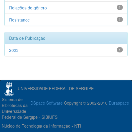
Relações de gênero
1
Resistance
1
Data de Publicação
2023
1
UNIVERSIDADE FEDERAL DE SERGIPE
Sistema de
DSpace Software
Copyright © 2002-2010
Duraspace
Bibliotecas da
Universidade
Federal de Sergipe - SIBIUFS
Núcleo de Tecnologia da Informação - NTI