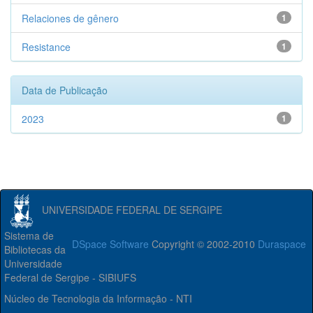
Relaciones de gênero
1
Resistance
1
Data de Publicação
2023
1
UNIVERSIDADE FEDERAL DE SERGIPE
Sistema de
DSpace Software
Copyright © 2002-2010
Duraspace
Bibliotecas da
Universidade
Federal de Sergipe - SIBIUFS
Núcleo de Tecnologia da Informação - NTI