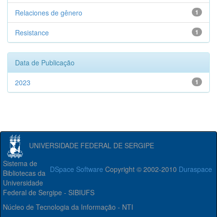
Relaciones de gênero
1
Resistance
1
Data de Publicação
2023
1
UNIVERSIDADE FEDERAL DE SERGIPE
Sistema de
DSpace Software
Copyright © 2002-2010
Duraspace
Bibliotecas da
Universidade
Federal de Sergipe - SIBIUFS
Núcleo de Tecnologia da Informação - NTI