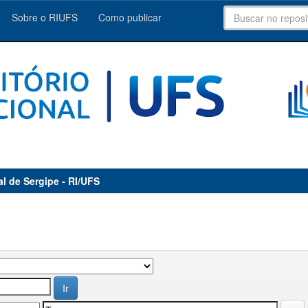
Sobre o RIUFS
Como publicar
al de Sergipe - RI/UFS