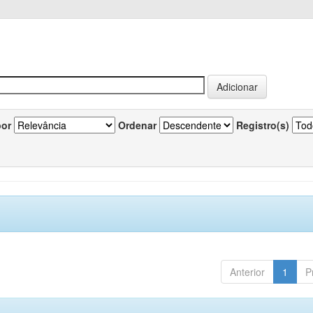
por
Ordenar
Registro(s)
Anterior
1
P