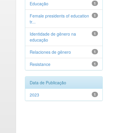
Educação
1
Female presidents of education
1
tr...
Identidade de gênero na
1
educação
Relaciones de gênero
1
Resistance
1
Data de Publicação
2023
1