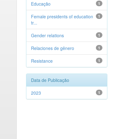
Educação
1
Female presidents of education
1
tr...
Gender relations
1
Relaciones de gênero
1
Resistance
1
Data de Publicação
2023
1