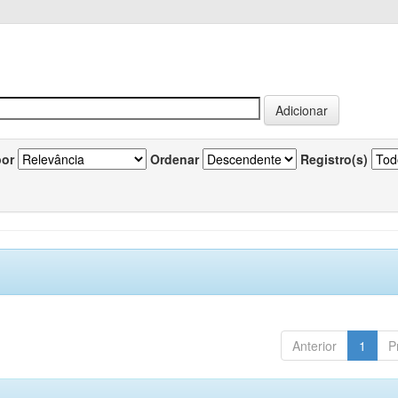
por
Ordenar
Registro(s)
Anterior
1
P