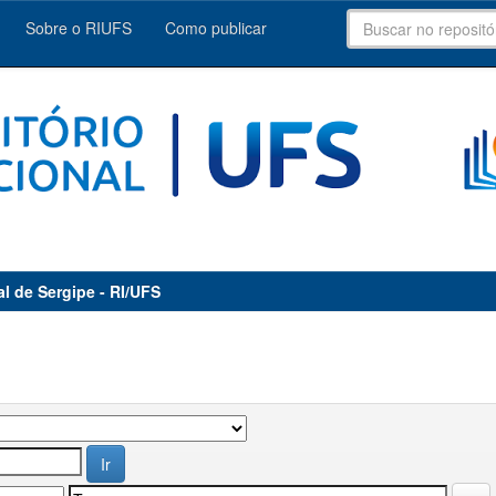
Sobre o RIUFS
Como publicar
al de Sergipe - RI/UFS