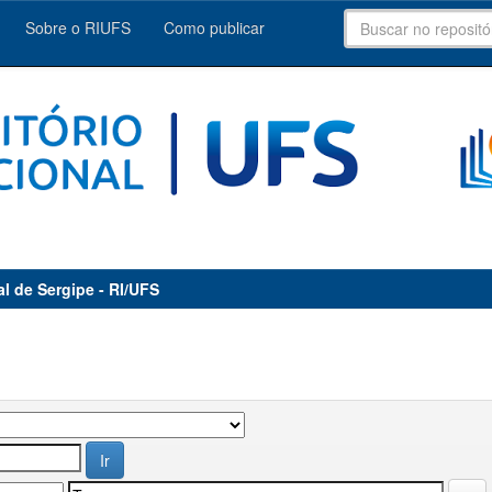
Sobre o RIUFS
Como publicar
al de Sergipe - RI/UFS