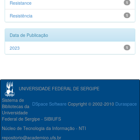
Resistance
1
Resistência
1
Data de Publicação
2023
1
UNIVERSIDADE FEDERAL DE SERGIPE
Sistema de
DSpace Software
Copyright © 2002-2010
Duraspace
Bibliotecas da
Universidade
Federal de Sergipe - SIBIUFS
Núcleo de Tecnologia da Informação - NTI
repositorio@academico.ufs.br