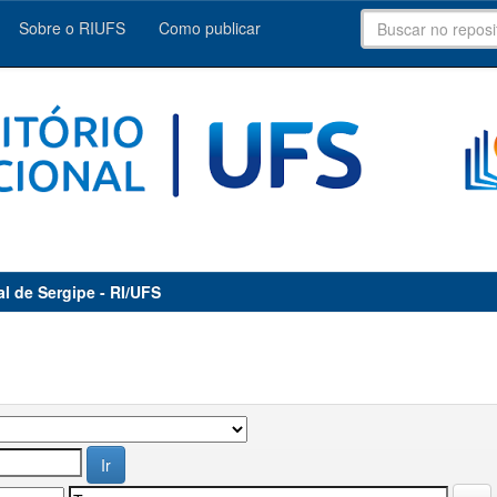
Sobre o RIUFS
Como publicar
al de Sergipe - RI/UFS