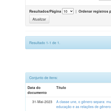
Resultados/Página
|
Ordenar registros 
Resultado 1-1 de 1.
Conjunto de itens:
Data do
Título
documento
31-Mai-2023
A classe une, o gênero separa: m
educação e as relações de gênero