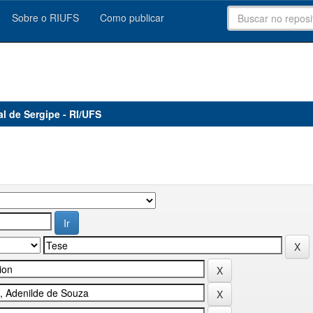
Sobre o RIUFS
Como publicar
al de Sergipe - RI/UFS