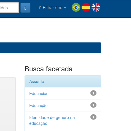
Entrar em:
Busca facetada
Assunto
Educación
1
Educação
1
Identidade de gênero na
1
educação