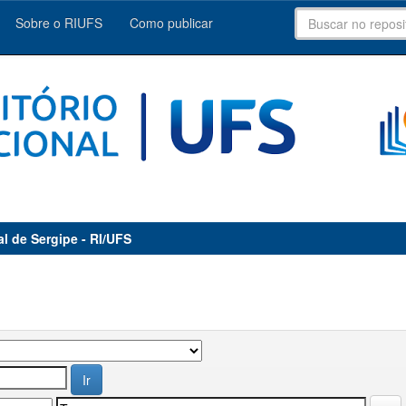
Sobre o RIUFS
Como publicar
al de Sergipe - RI/UFS