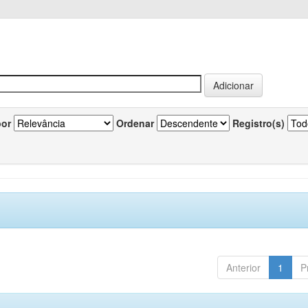
por
Ordenar
Registro(s)
Anterior
1
P