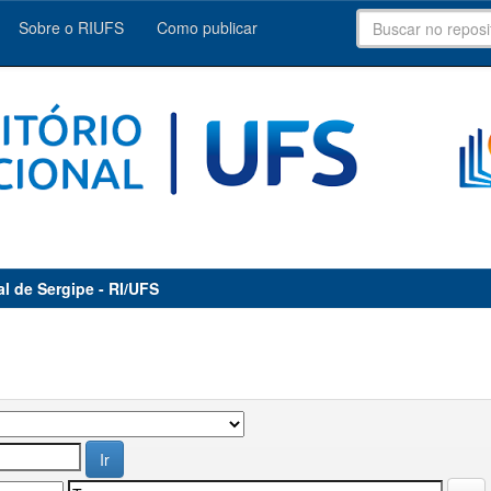
Sobre o RIUFS
Como publicar
al de Sergipe - RI/UFS