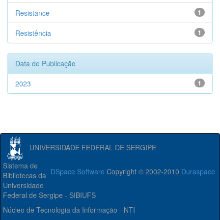
Resistance
1
Resistência
1
Data de Publicação
2023
1
UNIVERSIDADE FEDERAL DE SERGIPE
Sistema de
DSpace Software
Copyright © 2002-2010
Duraspace
Bibliotecas da
Universidade
Federal de Sergipe - SIBIUFS
Núcleo de Tecnologia da Informação - NTI