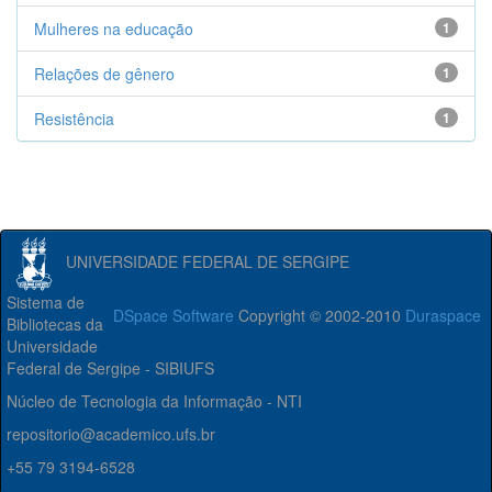
Mulheres na educação
1
Relações de gênero
1
Resistência
1
UNIVERSIDADE FEDERAL DE SERGIPE
Sistema de
DSpace Software
Copyright © 2002-2010
Duraspace
Bibliotecas da
Universidade
Federal de Sergipe - SIBIUFS
Núcleo de Tecnologia da Informação - NTI
repositorio@academico.ufs.br
+55 79 3194-6528