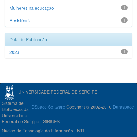
Mulheres na educação
1
Resistência
1
Data de Publicação
2023
1
UNIVERSIDADE FEDERAL DE SERGIPE
Sistema de
DSpace Software
Copyright © 2002-2010
Duraspace
Bibliotecas da
Universidade
Federal de Sergipe - SIBIUFS
Núcleo de Tecnologia da Informação - NTI