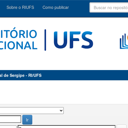
Sobre o RIUFS
Como publicar
al de Sergipe - RI/UFS