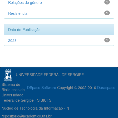
Relações de gênero
1
Resistência
1
Data de Publicação
2023
1
UNIVERSIDADE FEDERAL DE SERGIPE
Sistema de
DSpace Software
Copyright © 2002-2010
Duraspace
Bibliotecas da
Universidade
Federal de Sergipe - SIBIUFS
Núcleo de Tecnologia da Informação - NTI
repositorio@academico.ufs.br