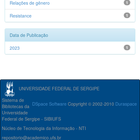
Relações de gênero
1
Resistance
1
Data de Publicação
2023
1
UNIVERSIDADE FEDERAL DE SERGIPE
Sistema de
DSpace Software
Copyright © 2002-2010
Duraspace
Bibliotecas da
Universidade
Federal de Sergipe - SIBIUFS
Núcleo de Tecnologia da Informação - NTI
repositorio@academico.ufs.br