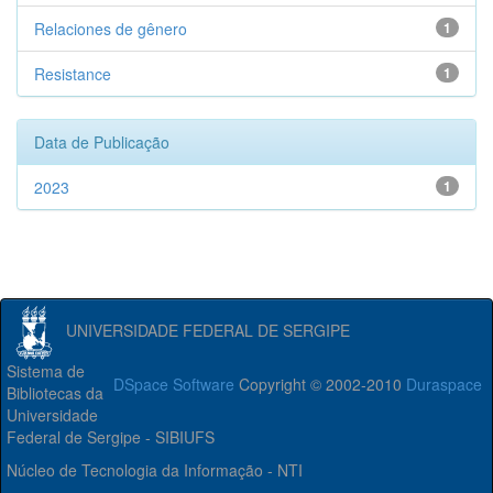
Relaciones de gênero
1
Resistance
1
Data de Publicação
2023
1
UNIVERSIDADE FEDERAL DE SERGIPE
Sistema de
DSpace Software
Copyright © 2002-2010
Duraspace
Bibliotecas da
Universidade
Federal de Sergipe - SIBIUFS
Núcleo de Tecnologia da Informação - NTI