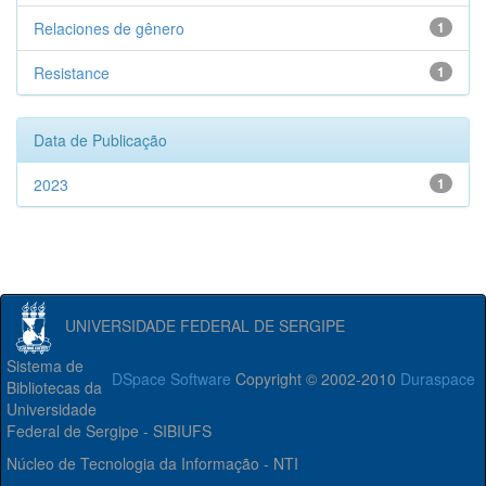
Relaciones de gênero
1
Resistance
1
Data de Publicação
2023
1
UNIVERSIDADE FEDERAL DE SERGIPE
Sistema de
DSpace Software
Copyright © 2002-2010
Duraspace
Bibliotecas da
Universidade
Federal de Sergipe - SIBIUFS
Núcleo de Tecnologia da Informação - NTI