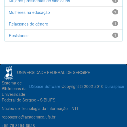
Mujeres presidentas de sindicatos...
1
Mulheres na educação
1
Relaciones de gênero
1
Resistance
1
UNIVERSIDADE FEDERAL DE SERGIPE
Sistema de
DSpace Software
Copyright © 2002-2010
Duraspace
Bibliotecas da
Universidade
Federal de Sergipe - SIBIUFS
Núcleo de Tecnologia da Informação - NTI
repositorio@academico.ufs.br
+55 79 3194-6528