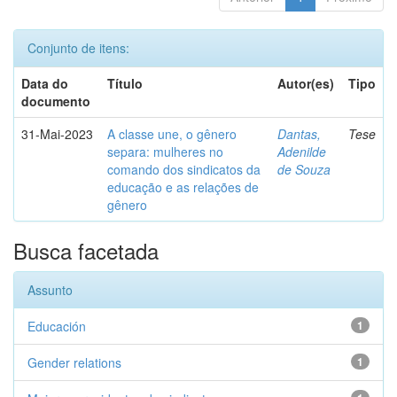
Conjunto de itens:
Data do
Título
Autor(es)
Tipo
documento
31-Mai-2023
A classe une, o gênero
Dantas,
Tese
separa: mulheres no
Adenilde
comando dos sindicatos da
de Souza
educação e as relações de
gênero
Busca facetada
Assunto
Educación
1
Gender relations
1