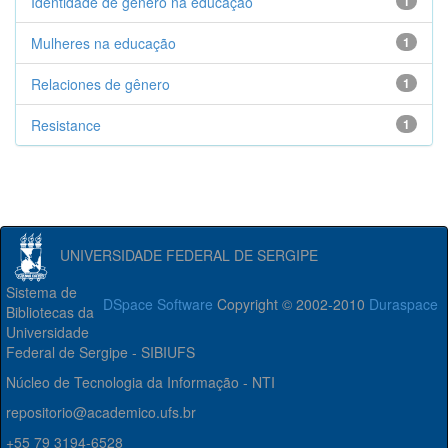
Identidade de gênero na educação
1
Mulheres na educação
1
Relaciones de gênero
1
Resistance
1
UNIVERSIDADE FEDERAL DE SERGIPE
Sistema de
DSpace Software
Copyright © 2002-2010
Duraspace
Bibliotecas da
Universidade
Federal de Sergipe - SIBIUFS
Núcleo de Tecnologia da Informação - NTI
repositorio@academico.ufs.br
+55 79 3194-6528