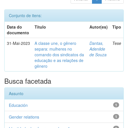
Conjunto de itens:
Data do
Título
Autor(es)
Tipo
documento
31-Mai-2023
A classe une, o gênero
Dantas,
Tese
separa: mulheres no
Adenilde
comando dos sindicatos da
de Souza
educação e as relações de
gênero
Busca facetada
Assunto
Educación
1
Gender relations
1