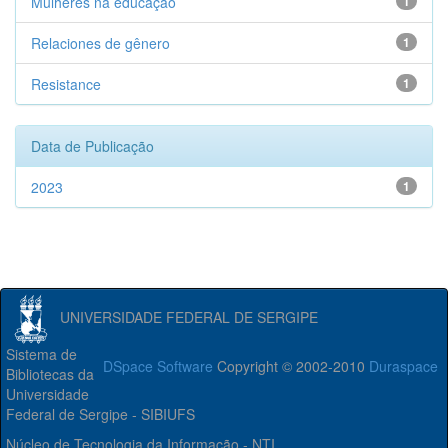
Mulheres na educação
1
Relaciones de gênero
1
Resistance
1
Data de Publicação
2023
1
UNIVERSIDADE FEDERAL DE SERGIPE
Sistema de
DSpace Software
Copyright © 2002-2010
Duraspace
Bibliotecas da
Universidade
Federal de Sergipe - SIBIUFS
Núcleo de Tecnologia da Informação - NTI