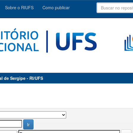
Sobre o RIUFS
Como publicar
al de Sergipe - RI/UFS