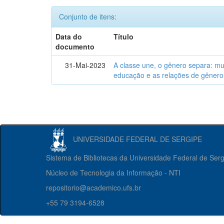
Conjunto de itens:
Data do
Título
documento
31-Mai-2023
A classe une, o gênero separa: m
educação e as relações de gênero
UNIVERSIDADE FEDERAL DE SERGIPE
Sistema de Bibliotecas da Universidade Federal de Ser
Núcleo de Tecnologia da Informação - NTI
repositorio@academico.ufs.br
+55 79 3194-6528