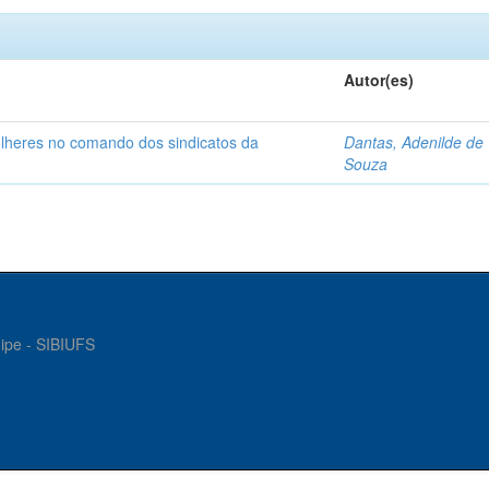
Autor(es)
ulheres no comando dos sindicatos da
Dantas, Adenilde de
Souza
gipe - SIBIUFS