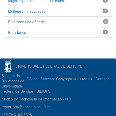
Mujeres presidentas de sindicatos...
1
Mulheres na educação
1
Relaciones de gênero
1
Resistance
1
UNIVERSIDADE FEDERAL DE SERGIPE
Sistema de
DSpace Software
Copyright © 2002-2010
Duraspace
Bibliotecas da
Universidade
Federal de Sergipe - SIBIUFS
Núcleo de Tecnologia da Informação - NTI
repositorio@academico.ufs.br
+55 79 3194-6528