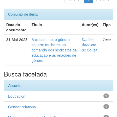
Conjunto de itens:
Data do
Título
Autor(es)
Tipo
documento
31-Mai-2023
A classe une, o gênero
Dantas,
Tese
separa: mulheres no
Adenilde
comando dos sindicatos da
de Souza
educação e as relações de
gênero
Busca facetada
Assunto
Educación
1
Gender relations
1