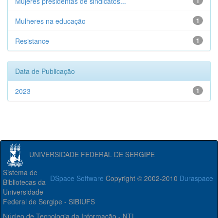
Mujeres presidentas de sindicatos...
1
Mulheres na educação
1
Resistance
1
Data de Publicação
2023
1
UNIVERSIDADE FEDERAL DE SERGIPE
Sistema de
DSpace Software
Copyright © 2002-2010
Duraspace
Bibliotecas da
Universidade
Federal de Sergipe - SIBIUFS
Núcleo de Tecnologia da Informação - NTI