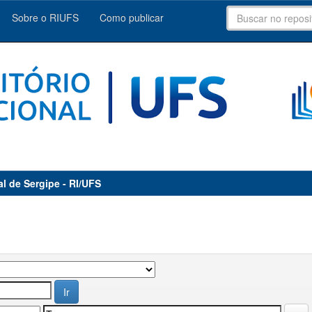
Sobre o RIUFS
Como publicar
al de Sergipe - RI/UFS