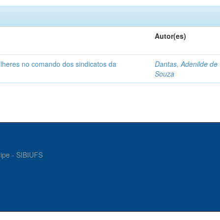
Autor(es)
ulheres no comando dos sindicatos da
Dantas, Adenilde de
Souza
gipe - SIBIUFS