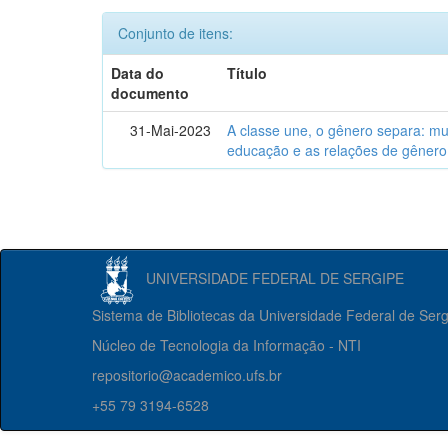
Conjunto de itens:
Data do
Título
documento
31-Mai-2023
A classe une, o gênero separa: m
educação e as relações de gênero
UNIVERSIDADE FEDERAL DE SERGIPE
Sistema de Bibliotecas da Universidade Federal de Ser
Núcleo de Tecnologia da Informação - NTI
repositorio@academico.ufs.br
+55 79 3194-6528