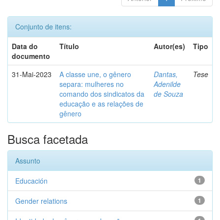
Conjunto de itens:
Data do
Título
Autor(es)
Tipo
documento
31-Mai-2023
A classe une, o gênero
Dantas,
Tese
separa: mulheres no
Adenilde
comando dos sindicatos da
de Souza
educação e as relações de
gênero
Busca facetada
Assunto
Educación
1
Gender relations
1