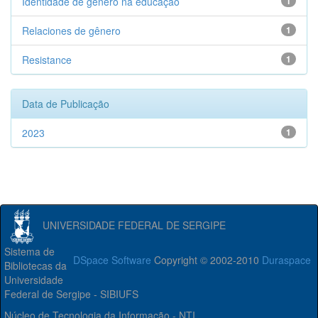
Identidade de gênero na educação
1
Relaciones de gênero
1
Resistance
1
Data de Publicação
2023
1
UNIVERSIDADE FEDERAL DE SERGIPE
Sistema de
DSpace Software
Copyright © 2002-2010
Duraspace
Bibliotecas da
Universidade
Federal de Sergipe - SIBIUFS
Núcleo de Tecnologia da Informação - NTI