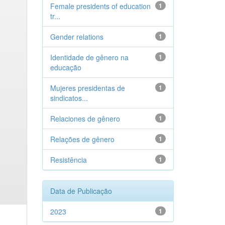
Female presidents of education
1
tr...
Gender relations
1
Identidade de gênero na
1
educação
Mujeres presidentas de
1
sindicatos...
Relaciones de gênero
1
Relações de gênero
1
Resistência
1
Data de Publicação
2023
1