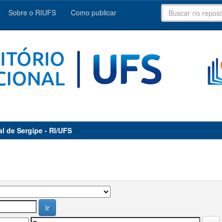
Sobre o RIUFS
Como publicar
al de Sergipe - RI/UFS