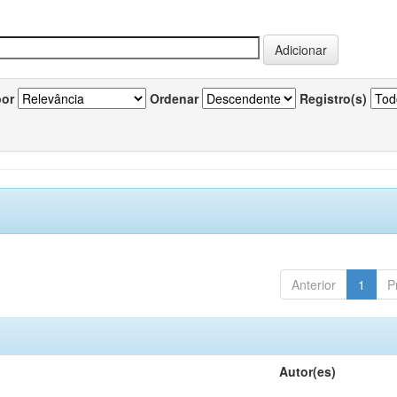
por
Ordenar
Registro(s)
Anterior
1
P
Autor(es)