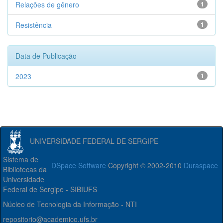
Relações de gênero
1
Resistência
1
Data de Publicação
2023
1
UNIVERSIDADE FEDERAL DE SERGIPE
Sistema de
DSpace Software
Copyright © 2002-2010
Duraspace
Bibliotecas da
Universidade
Federal de Sergipe - SIBIUFS
Núcleo de Tecnologia da Informação - NTI
repositorio@academico.ufs.br