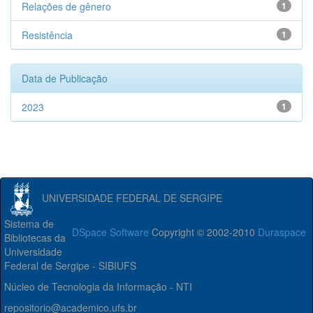
Relações de gênero
1
Resistência
1
Data de Publicação
2023
1
UNIVERSIDADE FEDERAL DE SERGIPE
Sistema de
DSpace Software
Copyright © 2002-2010
Duraspace
Bibliotecas da
Universidade
Federal de Sergipe - SIBIUFS
Núcleo de Tecnologia da Informação - NTI
repositorio@academico.ufs.br