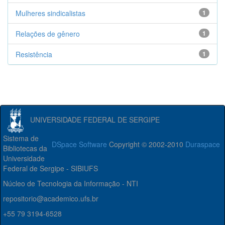
Mulheres sindicalistas
1
Relações de gênero
1
Resistência
1
UNIVERSIDADE FEDERAL DE SERGIPE
Sistema de
DSpace Software
Copyright © 2002-2010
Duraspace
Bibliotecas da
Universidade
Federal de Sergipe - SIBIUFS
Núcleo de Tecnologia da Informação - NTI
repositorio@academico.ufs.br
+55 79 3194-6528