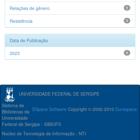
Relações de gênero
1
Resistência
1
Data de Publicação
2023
1
UNIVERSIDADE FEDERAL DE SERGIPE
Sistema de
DSpace Software
Copyright © 2002-2010
Duraspace
Bibliotecas da
Universidade
Federal de Sergipe - SIBIUFS
Núcleo de Tecnologia da Informação - NTI