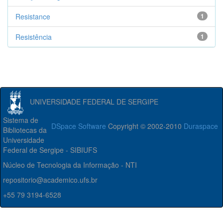
Resistance
1
Resistência
1
UNIVERSIDADE FEDERAL DE SERGIPE
Sistema de
DSpace Software
Copyright © 2002-2010
Duraspace
Bibliotecas da
Universidade
Federal de Sergipe - SIBIUFS
Núcleo de Tecnologia da Informação - NTI
repositorio@academico.ufs.br
+55 79 3194-6528