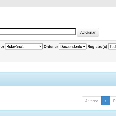
por
Ordenar
Registro(s)
Anterior
1
P