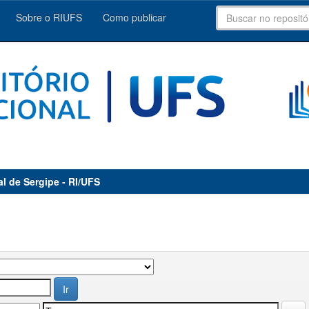
Sobre o RIUFS
Como publicar
al de Sergipe - RI/UFS