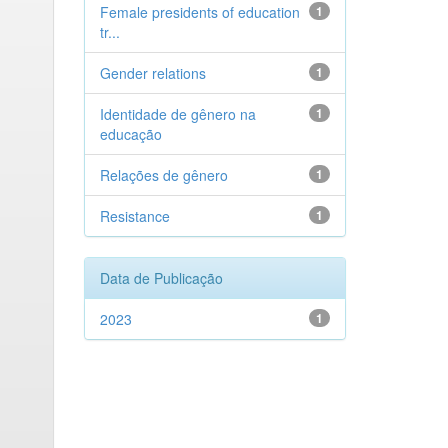
Female presidents of education
1
tr...
Gender relations
1
Identidade de gênero na
1
educação
Relações de gênero
1
Resistance
1
Data de Publicação
2023
1