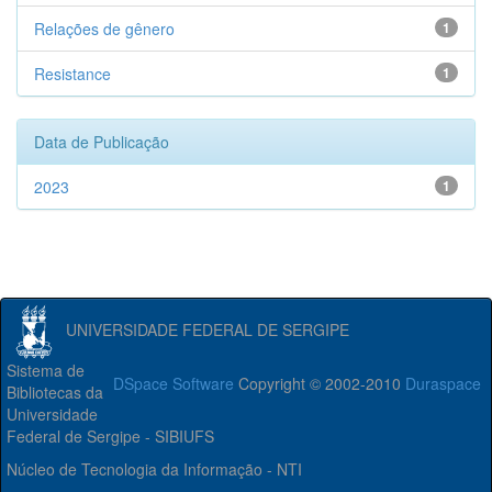
Relações de gênero
1
Resistance
1
Data de Publicação
2023
1
UNIVERSIDADE FEDERAL DE SERGIPE
Sistema de
DSpace Software
Copyright © 2002-2010
Duraspace
Bibliotecas da
Universidade
Federal de Sergipe - SIBIUFS
Núcleo de Tecnologia da Informação - NTI