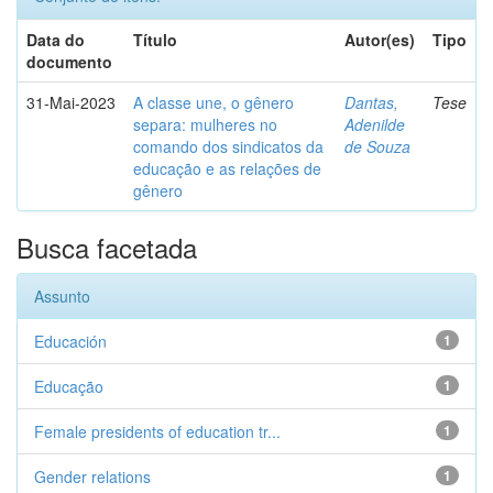
Data do
Título
Autor(es)
Tipo
documento
31-Mai-2023
A classe une, o gênero
Dantas,
Tese
separa: mulheres no
Adenilde
comando dos sindicatos da
de Souza
educação e as relações de
gênero
Busca facetada
Assunto
Educación
1
Educação
1
Female presidents of education tr...
1
Gender relations
1