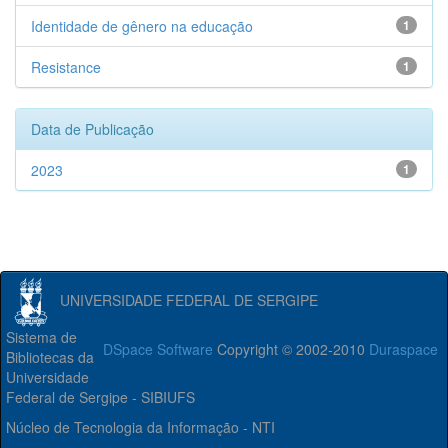
Identidade de gênero na educação
1
Resistance
1
Data de Publicação
2023
1
UNIVERSIDADE FEDERAL DE SERGIPE
Sistema de
DSpace Software
Copyright © 2002-2010
Duraspace
Bibliotecas da
Universidade
Federal de Sergipe - SIBIUFS
Núcleo de Tecnologia da Informação - NTI