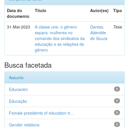
Data do
Título
Autor(es)
Tipo
documento
31-Mai-2023
A classe une, o gênero
Dantas,
Tese
separa: mulheres no
Adenilde
comando dos sindicatos da
de Souza
educação e as relações de
gênero
Busca facetada
Assunto
Educación
1
Educação
1
Female presidents of education tr...
1
Gender relations
1