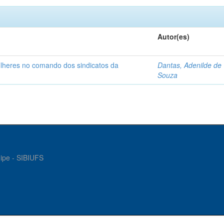
Autor(es)
ulheres no comando dos sindicatos da
Dantas, Adenilde de
Souza
gipe - SIBIUFS