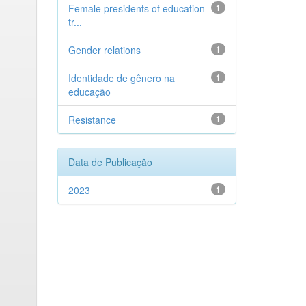
Female presidents of education
1
tr...
Gender relations
1
Identidade de gênero na
1
educação
Resistance
1
Data de Publicação
2023
1