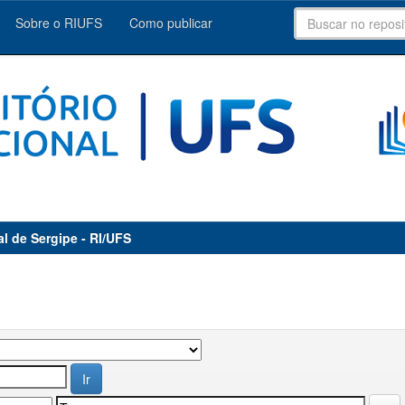
Sobre o RIUFS
Como publicar
al de Sergipe - RI/UFS