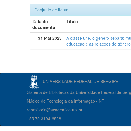
Conjunto de itens:
Data do
Título
documento
31-Mai-2023
A classe une, o gênero separa: m
educação e as relações de gênero
UNIVERSIDADE FEDERAL DE SERGIPE
Sistema de Bibliotecas da Universidade Federal de Ser
Núcleo de Tecnologia da Informação - NTI
repositorio@academico.ufs.br
+55 79 3194-6528