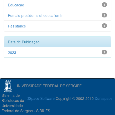
Educação
1
Female presidents of education tr...
1
Resistance
1
Data de Publicação
2023
1
UNIVERSIDADE FEDERAL DE SERGIPE
Sistema de
DSpace Software
Copyright © 2002-2010
Duraspace
Bibliotecas da
Universidade
Federal de Sergipe - SIBIUFS