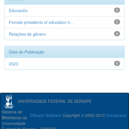
Educación
1
Female presidents of education tr...
1
Relações de gênero
1
Data de Publicação
2023
1
UNIVERSIDADE FEDERAL DE SERGIPE
Sistema de
DSpace Software
Copyright © 2002-2010
Duraspace
Bibliotecas da
Universidade