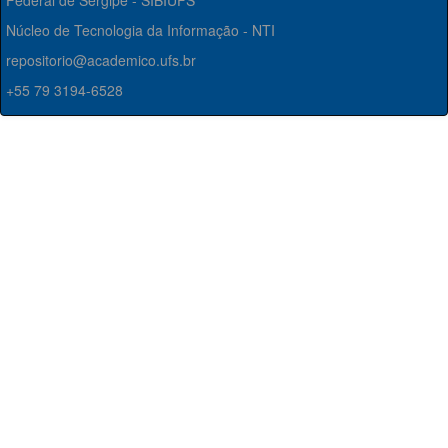
Federal de Sergipe - SIBIUFS
Núcleo de Tecnologia da Informação - NTI
repositorio@academico.ufs.br
+55 79 3194-6528