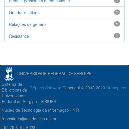
Female presidents of education tr...
1
Gender relations
1
Relações de gênero
1
Resistance
1
UNIVERSIDADE FEDERAL DE SERGIPE
Sistema de
DSpace Software
Copyright © 2002-2010
Duraspace
Bibliotecas da
Universidade
Federal de Sergipe - SIBIUFS
Núcleo de Tecnologia da Informação - NTI
repositorio@academico.ufs.br
+55 79 3194-6528