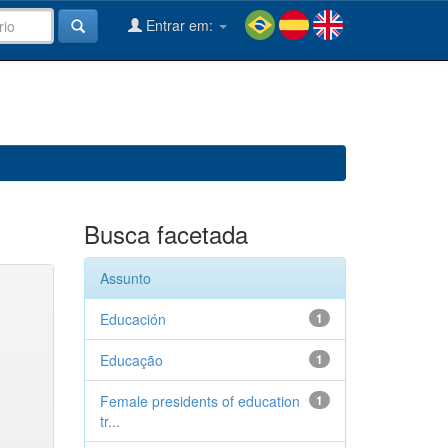
Entrar em:
Busca facetada
Assunto
Educación
1
Educação
1
Female presidents of education
1
tr...