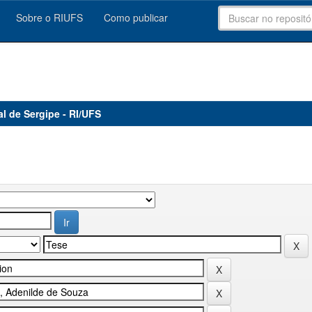
Sobre o RIUFS
Como publicar
al de Sergipe - RI/UFS