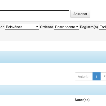
por
Ordenar
Registro(s)
Anterior
1
P
Autor(es)