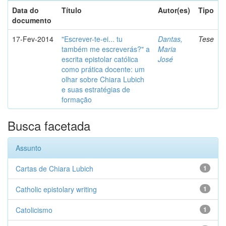
Data do
Título
Autor(es)
Tipo
documento
17-Fev-2014
"Escrever-te-ei... tu
Dantas,
Tese
também me escreverás?" a
Maria
escrita epistolar católica
José
como prática docente: um
olhar sobre Chiara Lubich
e suas estratégias de
formação
Busca facetada
Assunto
Cartas de Chiara Lubich
1
Catholic epistolary writing
1
Catolicismo
1