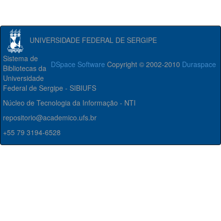
UNIVERSIDADE FEDERAL DE SERGIPE
Sistema de
DSpace Software
Copyright © 2002-2010
Duraspace
Bibliotecas da
Universidade
Federal de Sergipe - SIBIUFS
Núcleo de Tecnologia da Informação - NTI
repositorio@academico.ufs.br
+55 79 3194-6528